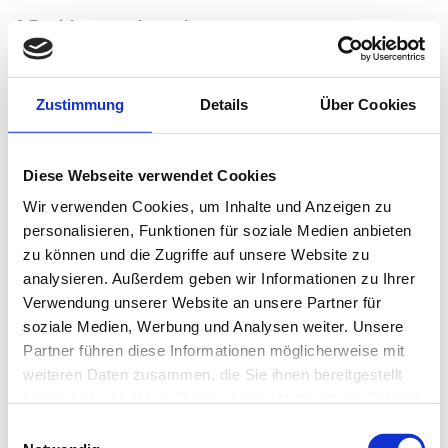
Widerspruchsrecht
Sie haben das Recht, aus Gründen, die sich aus Ihrer
besonderen Situation ergeben, jederzeit gegen die
Zustimmung
Details
Über Cookies
Verarbeitung inkl. Profiling, die auf der Basis unserer
berechtigten Interessen erfolgt, Widerspruch
einzulegen. Dieses Recht gilt auch für
Diese Webseite verwendet Cookies
Verarbeitungen zum Zwecke der Direktwerbung.
Wir verwenden Cookies, um Inhalte und Anzeigen zu
personalisieren, Funktionen für soziale Medien anbieten
Rechtsweg
zu können und die Zugriffe auf unsere Website zu
Sind Sie von der Verarbeitung personenbezogener
analysieren. Außerdem geben wir Informationen zu Ihrer
Daten betroffen, haben Sie das Recht, Ihre Rechte
Verwendung unserer Website an unsere Partner für
gerichtlich durchzusetzen oder bei der zuständigen
soziale Medien, Werbung und Analysen weiter. Unsere
Aufsichtsbehörde eine Beschwerde einzureichen. Die
Partner führen diese Informationen möglicherweise mit
zuständige Aufsichtsbehörde in der Schweiz ist der
weiteren Daten zusammen, die Sie ihnen bereitgestellt
Eidgenössische Datenschutz- und
haben oder die sie im Rahmen Ihrer Nutzung der Dienste
Öffentlichkeitsbeauftragte
.
gesammelt haben.
Einwilligungsauswahl