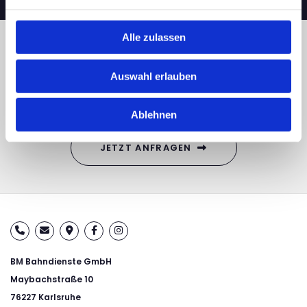
Alle zulassen
PLANEN SIE IHREN NÄCHSTEN
TRANSPORT
Auswahl erlauben
Lassen Sie sich von unseren Experten beraten.
Ablehnen
JETZT ANFRAGEN
BM Bahndienste GmbH
Maybachstraße 10
76227 Karlsruhe