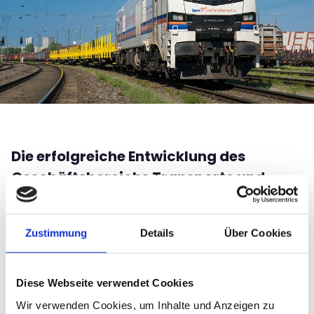
Die erfolgreiche Entwicklung des
Geschäftsbereichs Transporte und
speditionelle Leistungen bei BM
Bahndienste ist das Ergebnis eines
Zustimmung
Details
Über Cookies
systematischen Aufbaus der
Kompetenz als Anbieter von
Transportlösungen für unterschiedliche
Diese Webseite verwendet Cookies
Zielgruppen.
Wir verwenden Cookies, um Inhalte und Anzeigen zu