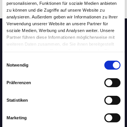
personalisieren, Funktionen für soziale Medien anbieten
zu können und die Zugriffe auf unsere Website zu
analysieren. Außerdem geben wir Informationen zu Ihrer
Verwendung unserer Website an unsere Partner für
soziale Medien, Werbung und Analysen weiter. Unsere
Partner führen diese Informationen möglicherweise mit
Wir betreiben Güterverkehr
weiteren Daten zusammen, die Sie ihnen bereitgestellt
und vermitteln bundesweit
haben oder die sie im Rahmen Ihrer Nutzung der Dienste
gesammelt haben.
Einwilligungsauswahl
Transportmöglichkeiten auf
Notwendig
der Schiene.
Präferenzen
In Deutschland und in der Grenzregion Schweiz mit
Statistiken
Dual-Mode-Lokomotiven
auch auf nicht
elektrifizierten Strecken oder für den
erste und
letzte Meile Transport
ohne
Lok Tausch.
Marketing